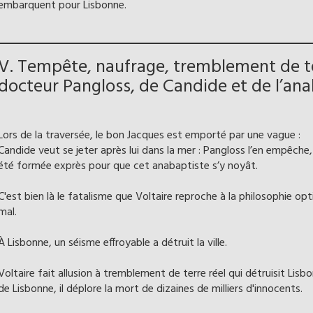
embarquent pour Lisbonne.
V. Tempête, naufrage, tremblement de ter
docteur Pangloss, de Candide et de l’an
Lors de la traversée, le bon Jacques est emporté par une vague :
Candide veut se jeter après lui dans la mer : Pangloss l’en empêche,
été formée exprès pour que cet anabaptiste s’y noyât.
C'est bien là le fatalisme que Voltaire reproche à la philosophie opti
mal.
À Lisbonne, un séisme effroyable a détruit la ville.
Voltaire fait allusion à tremblement de terre réel qui détruisit Li
de Lisbonne, il déplore la mort de dizaines de milliers d'innocents.