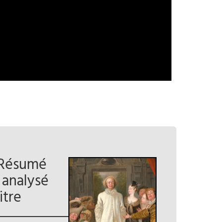
 Résumé
 analysé
itre