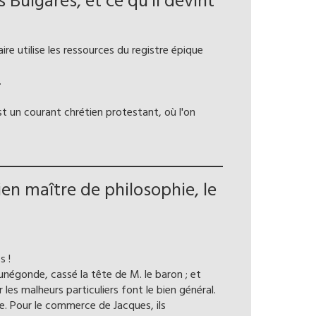
 Bulgares, et ce qu’il devint
re utilise les ressources du registre épique
.
st un courant chrétien protestant, où l'on
n maître de philosophie, le
s !
unégonde, cassé la tête de M. le baron ; et
es malheurs particuliers font le bien général.
. Pour le commerce de Jacques, ils