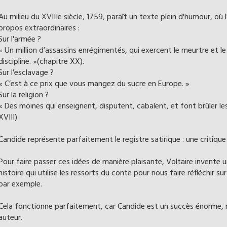
Au milieu du XVIIIe siècle, 1759, paraît un texte plein d'humour, où 
propos extraordinaires :
Sur l'armée ?
« Un million d’assassins enrégimentés, qui exercent le meurtre et l
discipline. »(chapitre XX).
Sur l'esclavage ?
« C’est à ce prix que vous mangez du sucre en Europe. »
Sur la religion ?
« Des moines qui enseignent, disputent, cabalent, et font brûler les
XVIII)
Candide représente parfaitement le registre satirique : une critique
Pour faire passer ces idées de manière plaisante, Voltaire invente 
histoire qui utilise les ressorts du conte pour nous faire réfléchir s
par exemple.
Cela fonctionne parfaitement, car Candide est un succès énorme, r
auteur.