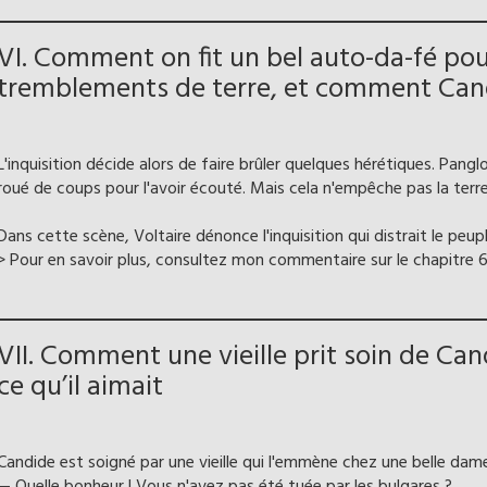
VI. Comment on fit un bel auto-da-fé po
tremblements de terre, et comment Cand
L'inquisition décide alors de faire brûler quelques hérétiques. Pang
roué de coups pour l'avoir écouté. Mais cela n'empêche pas la terr
Dans cette scène, Voltaire dénonce l'inquisition qui distrait le peup
> Pour en savoir plus, consultez mon commentaire sur le chapitre 6
VII. Comment une vieille prit soin de Ca
ce qu’il aimait
Candide est soigné par une vieille qui l'emmène chez une belle dame
— Quelle bonheur ! Vous n'avez pas été tuée par les bulgares ?