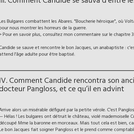
III. Comment Candide se sauva d’entre les
Les Bulgares combattent les Abares. "Boucherie héroïque", où Voltai
pour nous montrer les horreurs de la guerre.
> Pour en savoir plus, consultez mon commentaire sur le chapitre 3
Candide se sauve et rencontre le bon Jacques, un anabaptiste : c'e
attend l'âge adulte pour être baptisé.
IV. Comment Candide rencontra son ancie
docteur Pangloss, et ce qu’il en advint
Arrive alors un misérable défiguré par la petite vérole. C'est Panglos
— Hélas ! Les bulgares ont détruit le château, violé mademoiselle C
découpé Mme la baronne en morceaux. Mais tout cela est bien, car l
Le bon Jacques fait soigner Pangloss et le prend comme comptable