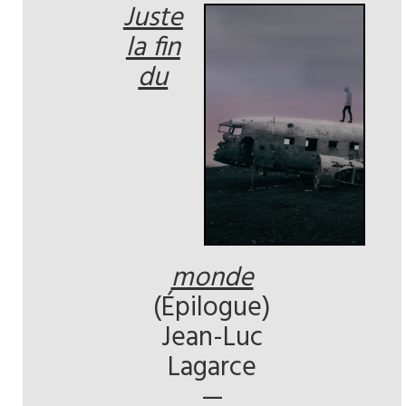
Juste
la fin
du
monde
(Épilogue)
Jean-Luc
Lagarce
—