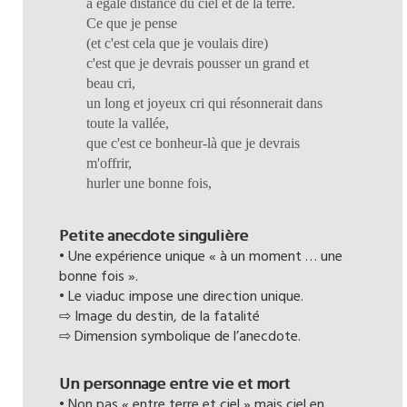
à égale distance du ciel et de la terre.
Ce que je pense
(et c'est cela que je voulais dire)
c'est que je devrais pousser un grand et
beau cri,
un long et joyeux cri qui résonnerait dans
toute la vallée,
que c'est ce bonheur-là que je devrais
m'offrir,
hurler une bonne fois,
Petite anecdote singulière
• Une expérience unique « à un moment … une
bonne fois ».
• Le viaduc impose une direction unique.
⇨ Image du destin, de la fatalité
⇨ Dimension symbolique de l’anecdote.
Un personnage entre vie et mort
• Non pas « entre terre et ciel » mais ciel en