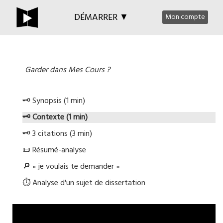
DÉMARRER ▼
Mon compte
Garder dans Mes Cours ?
🗝️ Synopsis (1 min)
🗝️ Contexte (1 min)
🗝️ 3 citations (3 min)
📜 Résumé-analyse
🔎 « je voulais te demander »
⏱️ Analyse d'un sujet de dissertation