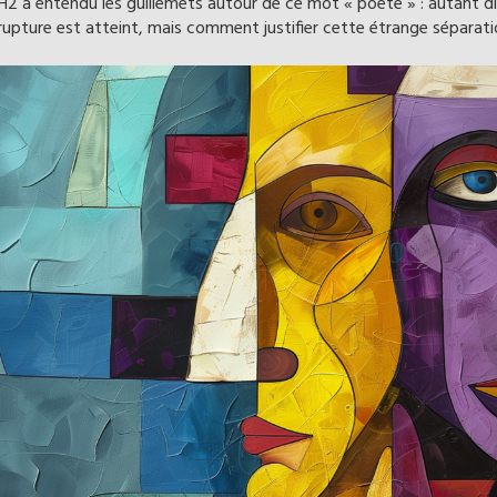
H2 a entendu les guillemets autour de ce mot « poète » : autant dir
rupture est atteint, mais comment justifier cette étrange séparati