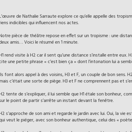
L’œuvre de Nathalie Sarraute explore ce qu’elle appelle des tropism
riens indicibles qui influencent nos actes.
Notre pièce de théâtre repose en effet sur un tropisme : une distanc
deux amis… Voici le résumé en 1 minute.
H1 rend visite à H2 car il sent qu’une distance s’installe entre eux. H2
cite une petite phrase « c’est bien ça » dont l’intonation lui a se
Ils font alors appel à des voisins, H3 et F, un couple de bon sens. H
mais c’était une sorte de piège. H3 et F ne comprennent pas et s’e
H2 tente de s’expliquer, il lui semble que H1 étale son bonheur, co
sur le point de partir s’arrête un instant devant la fenêtre.
H2 s’approche de son ami et regarde le jardin avec lui. Oui, la vie est l
qui veut le piéger, avec son bonheur authentique, celui des « poèt