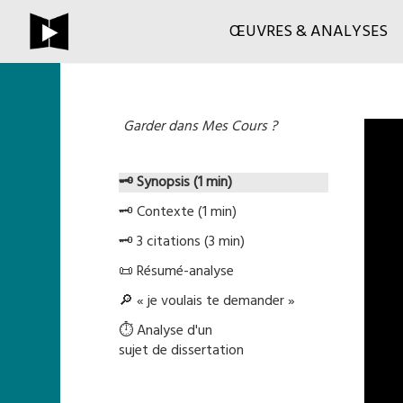
ŒUVRES & ANALYSES
Garder dans Mes Cours ?
🗝️ Synopsis (1 min)
🗝️ Contexte (1 min)
🗝️ 3 citations (3 min)
📜 Résumé-analyse
🔎 « je voulais te demander »
⏱️ Analyse d'un
sujet de dissertation