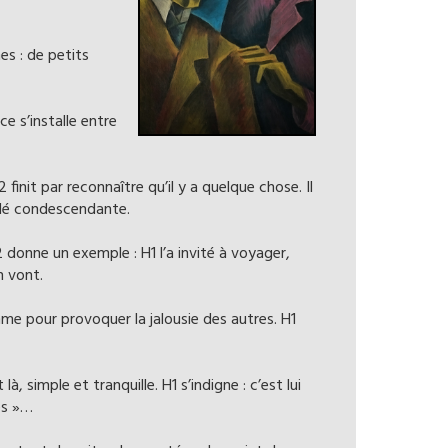
es : de petits
e s’installe entre
 finit par reconnaître qu’il y a quelque chose. Il
mblé condescendante.
2 donne un exemple : H1 l’a invité à voyager,
n vont.
mme pour provoquer la jalousie des autres. H1
à, simple et tranquille. H1 s’indigne : c’est lui
es »…