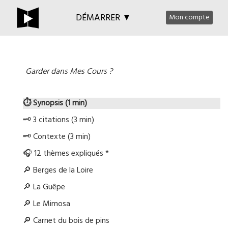
DÉMARRER ▼
Mon compte
Garder dans Mes Cours ?
⏱️ Synopsis (1 min)
🗝️ 3 citations (3 min)
🗝️ Contexte (3 min)
🎧 12 thèmes expliqués *
🔎 Berges de la Loire
🔎 La Guêpe
🔎 Le Mimosa
🔎 Carnet du bois de pins