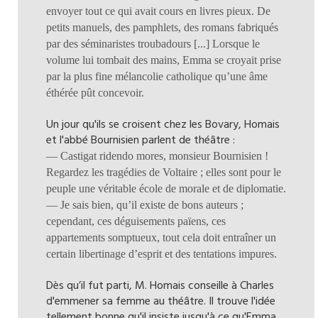
envoyer tout ce qui avait cours en livres pieux. De
petits manuels, des pamphlets, des romans fabriqués
par des séminaristes troubadours [...] Lorsque le
volume lui tombait des mains, Emma se croyait prise
par la plus fine mélancolie catholique qu’une âme
éthérée pût concevoir.
Un jour qu'ils se croisent chez les Bovary, Homais
et l'abbé Bournisien parlent de théâtre :
— Castigat ridendo mores, monsieur Bournisien !
Regardez les tragédies de Voltaire ; elles sont pour le
peuple une véritable école de morale et de diplomatie.
— Je sais bien, qu’il existe de bons auteurs ;
cependant, ces déguisements païens, ces
appartements somptueux, tout cela doit entraîner un
certain libertinage d’esprit et des tentations impures.
Dès qu’il fut parti, M. Homais conseille à Charles
d'emmener sa femme au théâtre. Il trouve l'idée
tellement bonne qu'il insiste jusqu'à ce qu'Emma