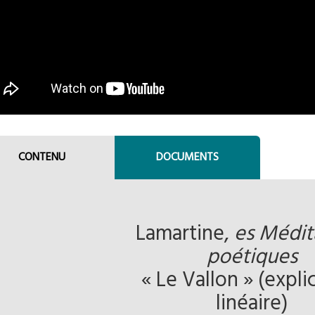
CONTENU
DOCUMENTS
Lamartine,
es Médit
poétiques
« Le Vallon » (expli
linéaire)