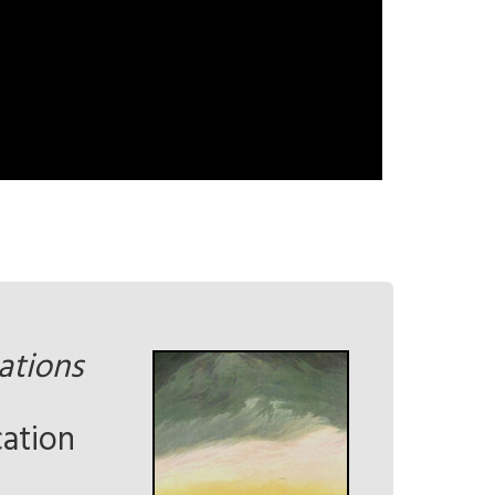
ations
cation