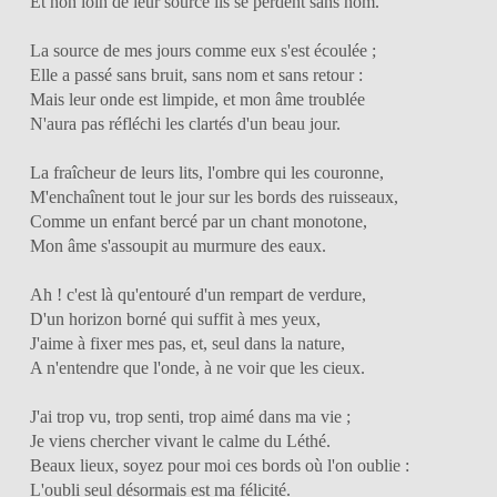
Et non loin de leur source ils se perdent sans nom.
La source de mes jours comme eux s'est écoulée ;
Elle a passé sans bruit, sans nom et sans retour :
Mais leur onde est limpide, et mon âme troublée
N'aura pas réfléchi les clartés d'un beau jour.
La fraîcheur de leurs lits, l'ombre qui les couronne,
M'enchaînent tout le jour sur les bords des ruisseaux,
Comme un enfant bercé par un chant monotone,
Mon âme s'assoupit au murmure des eaux.
Ah ! c'est là qu'entouré d'un rempart de verdure,
D'un horizon borné qui suffit à mes yeux,
J'aime à fixer mes pas, et, seul dans la nature,
A n'entendre que l'onde, à ne voir que les cieux.
J'ai trop vu, trop senti, trop aimé dans ma vie ;
Je viens chercher vivant le calme du Léthé.
Beaux lieux, soyez pour moi ces bords où l'on oublie :
L'oubli seul désormais est ma félicité.