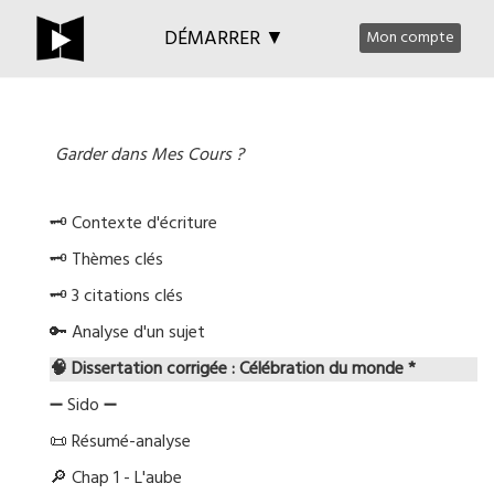
DÉMARRER ▼
Mon compte
Garder dans Mes Cours ?
🗝️ Contexte d'écriture
🗝️ Thèmes clés
🗝️ 3 citations clés
🔑 Analyse d'un sujet
🧠 Dissertation corrigée : Célébration du monde *
➖ Sido ➖
📜 Résumé-analyse
🔎 Chap 1 - L'aube