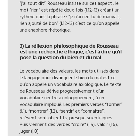
“j’ai tout dit”. Rousseau insiste sur cet aspect : le
mot “rien” est répété deux fois (l.12-13) créant un
rythme dans la phrase : “je n’ai rien tu de mauvais,
rien ajouté de bon” (l.12-13) c’est ce qu’on appelle
une anaphore rhétorique.
3) La réflexion philosophique de Rousseau
est une recherche éthique, c’est à dire qu’il
pose la question du bien et du mal
Le vocabulaire des valeurs, les mots utilisés dans
le langage pour distinguer le bien du mal est ce
qu’on appelle un vocabulaire axiologique. Le texte
de Rousseau dérive progressivement d’un
vocabulaire neutre axiologiquement, à un
vocabulaire impliqué. Les premiers verbes “former”
(l.1), “montrer” (l.2), “sentir” et “connaître”,
relèvent sont objectifs, presque scientifiques.
Puis viennent des verbes “croire” (l.5), valoir (l.6),
juger (l.8).