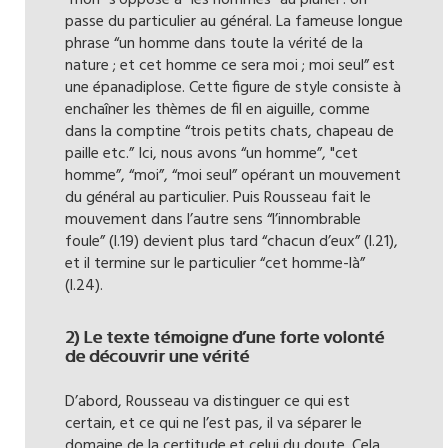
“mon” s'oppose à "les hommes" au pluriel : on
passe du particulier au général. La fameuse longue
phrase “un homme dans toute la vérité de la
nature ; et cet homme ce sera moi ; moi seul” est
une épanadiplose. Cette figure de style consiste à
enchaîner les thèmes de fil en aiguille, comme
dans la comptine “trois petits chats, chapeau de
paille etc.” Ici, nous avons “un homme”, "cet
homme”, “moi”, “moi seul” opérant un mouvement
du général au particulier. Puis Rousseau fait le
mouvement dans l’autre sens “l’innombrable
foule” (l.19) devient plus tard “chacun d’eux” (l.21),
et il termine sur le particulier “cet homme-là”
(l.24).
2) Le texte témoigne d’une forte volonté
de découvrir une vérité
D’abord, Rousseau va distinguer ce qui est
certain, et ce qui ne l’est pas, il va séparer le
domaine de la certitude et celui du doute. Cela