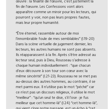
œuvre : la finalité de l'œuvre, c’est justement la
fin de l'œuvre. Les Confessions vont alors
apparaître comme un miroir pour les lecteurs, qui
pourront y voir, non pas leurs propres fautes,
mais leur propre humanité.
“Être éternel, rassemble autour de moi
l’innombrable foule de mes semblables” (l.19-20)
Dans la scène virtuelle de jugement dernier, les
lecteurs, les autres humains ne sont pas absents.
Ils réapparaissent à la fin. Après s’être adressé au
lecteur seul, puis à Dieu, Rousseau s’adresse à
chaque humain individuellement : “que chacun
d’eux découvre à son tour son cœur avec la
même sincérité” (l.21-23). Rousseau ne se met pas
au-dessus des autres hommes, au contraire, il se
met parmi eux. Il n’utilise pas le mot “péché” car
ce n’est pas un discours religieux, il utilise le mot
“meilleur” : “qu’un seul te dise, s’il l’ose : je fus
meilleur que cet homme-là” (l.24) “cet homme-là”,
qui vient clore notre passage, est un écho à “cet