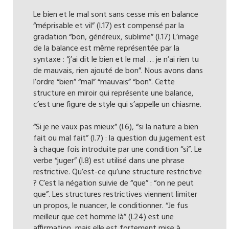
Le bien et le mal sont sans cesse mis en balance
“méprisable et vil” (l.17) est compensé par la
gradation “bon, généreux, sublime” (l.17) L’image
de la balance est même représentée par la
syntaxe : “j’ai dit le bien et le mal … je n’ai rien tu
de mauvais, rien ajouté de bon”. Nous avons dans
l’ordre “bien” “mal” “mauvais” “bon”. Cette
structure en miroir qui représente une balance,
c’est une figure de style qui s’appelle un chiasme.
“Si je ne vaux pas mieux” (l.6), “si la nature a bien
fait ou mal fait” (l.7) : la question du jugement est
à chaque fois introduite par une condition “si”. Le
verbe “juger” (l.8) est utilisé dans une phrase
restrictive. Qu’est-ce qu’une structure restrictive
? C’est la négation suivie de “que” : “on ne peut
que”. Les structures restrictives viennent limiter
un propos, le nuancer, le conditionner. “Je fus
meilleur que cet homme là” (l.24) est une
affirmation, mais elle est fortement mise à