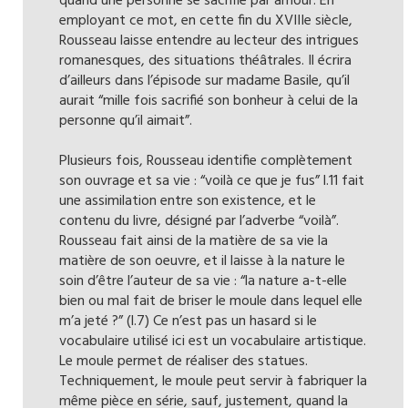
quand une personne se sacrifie par amour. En
employant ce mot, en cette fin du XVIIIe siècle,
Rousseau laisse entendre au lecteur des intrigues
romanesques, des situations théâtrales. Il écrira
d’ailleurs dans l’épisode sur madame Basile, qu’il
aurait “mille fois sacrifié son bonheur à celui de la
personne qu’il aimait”.
Plusieurs fois, Rousseau identifie complètement
son ouvrage et sa vie : “voilà ce que je fus” l.11 fait
une assimilation entre son existence, et le
contenu du livre, désigné par l’adverbe “voilà”.
Rousseau fait ainsi de la matière de sa vie la
matière de son oeuvre, et il laisse à la nature le
soin d’être l’auteur de sa vie : “la nature a-t-elle
bien ou mal fait de briser le moule dans lequel elle
m’a jeté ?” (l.7) Ce n’est pas un hasard si le
vocabulaire utilisé ici est un vocabulaire artistique.
Le moule permet de réaliser des statues.
Techniquement, le moule peut servir à fabriquer la
même pièce en série, sauf, justement, quand la